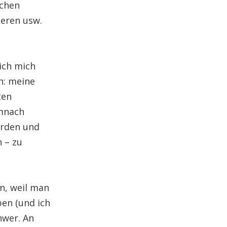
schen
ieren usw.
ich mich
n: meine
ten
emnach
orden und
 – zu
n, weil man
ben (und ich
hwer. An