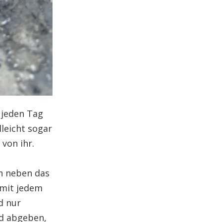
 jeden Tag
lleicht sogar
von ihr.
ch neben das
 mit jedem
d nur
nd abgeben,