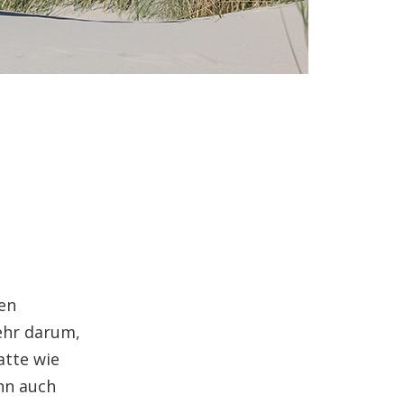
en
ehr darum,
atte wie
ann auch