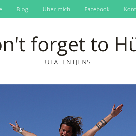
e
Blog
Über mich
Facebook
Kont
n't forget to H
UTA JENTJENS