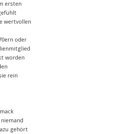
m ersten
gefühlt
e wertvollen
70ern oder
lienmitglied
ckt worden
den
ie rein
hmack
h niemand
dazu gehört