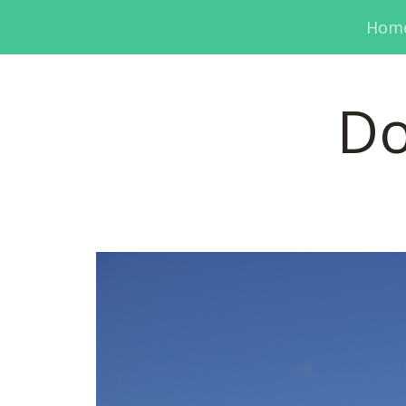
Hom
Do