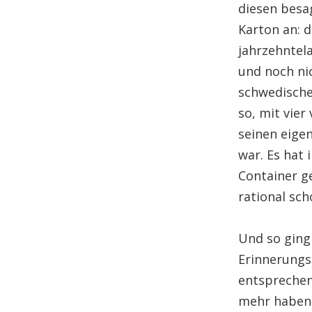
diesen besa
Karton an: d
jahrzehntel
und noch nic
schwedische
so, mit vie
seinen eige
war. Es hat 
Container ge
rational sch
Und so ging 
Erinnerungs
entsprechen,
mehr haben 