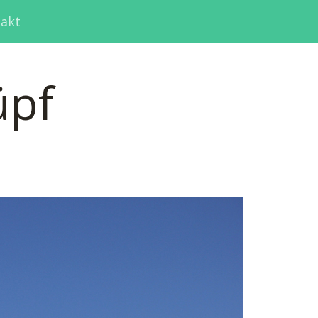
akt
üpf