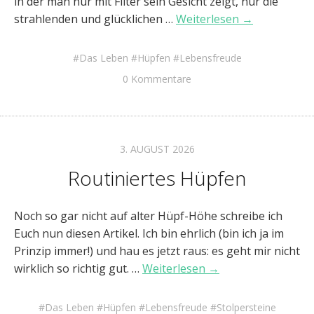
in der man nur mit Filter sein Gesicht zeigt, nur die
strahlenden und glücklichen …
Weiterlesen →
Das Leben
Hüpfen
Lebensfreude
0 Kommentare
3. AUGUST 2026
Routiniertes Hüpfen
Noch so gar nicht auf alter Hüpf-Höhe schreibe ich
Euch nun diesen Artikel. Ich bin ehrlich (bin ich ja im
Prinzip immer!) und hau es jetzt raus: es geht mir nicht
wirklich so richtig gut. …
Weiterlesen →
Das Leben
Hüpfen
Lebensfreude
Stolpersteine