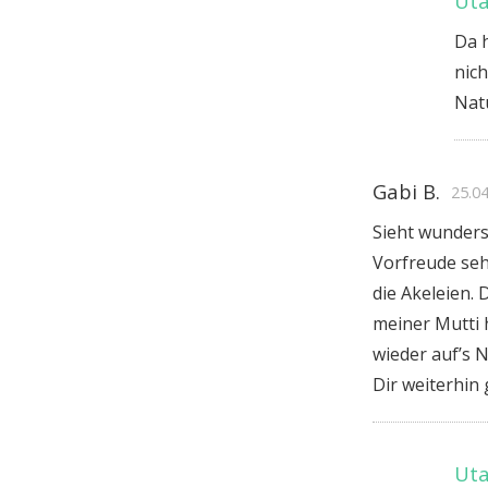
Uta
Da h
nich
Natu
Gabi B.
25.0
Sieht wundersc
Vorfreude seh
die Akeleien.
meiner Mutti 
wieder auf’s 
Dir weiterhin 
Uta