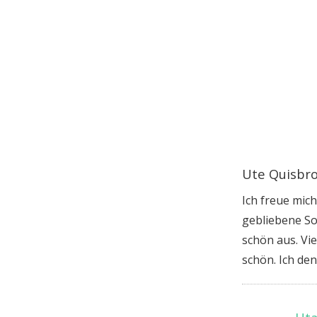
Ute Quisbr
Ich freue mic
gebliebene So
schön aus. Vi
schön. Ich de