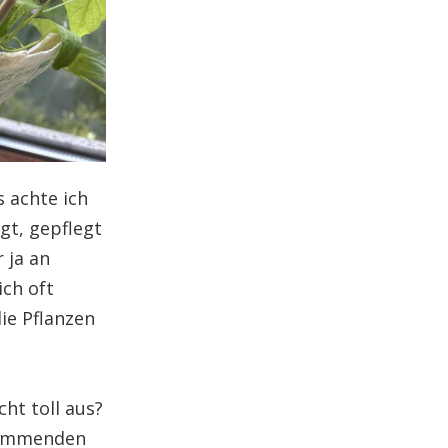
 achte ich
gt, gepflegt
 ja an
ch oft
ie Pflanzen
ht toll aus?
 kommenden