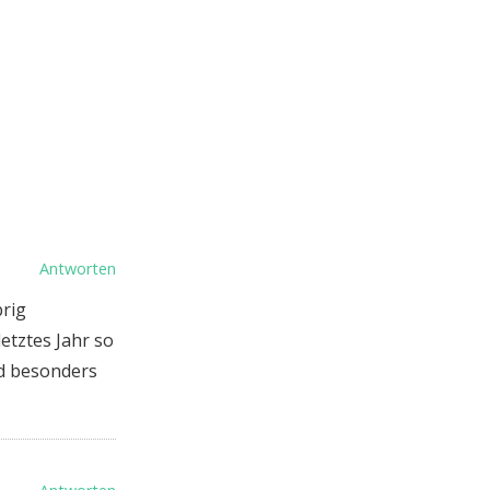
Antworten
brig
etztes Jahr so
rd besonders