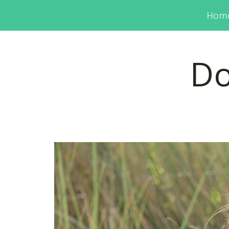
Hom
Do