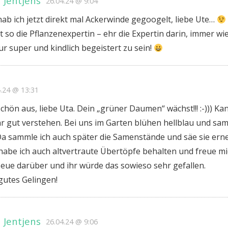
 Jentjens
26.04.24 @ 9:04
ab ich jetzt direkt mal Ackerwinde gegoogelt, liebe Ute…
t so die Pflanzenexpertin – ehr die Expertin darin, immer wi
r super und kindlich begeistert zu sein!
4.24 @ 13:31
hön aus, liebe Uta. Dein „grüner Daumen“ wächst!!! :-))) Ka
r gut verstehen. Bei uns im Garten blühen hellblau und samt
 Da sammle ich auch später die Samenstände und säe sie ern
habe ich auch altvertraute Übertöpfe behalten und freue m
Neue darüber und ihr würde das sowieso sehr gefallen.
gutes Gelingen!
 Jentjens
26.04.24 @ 9:06