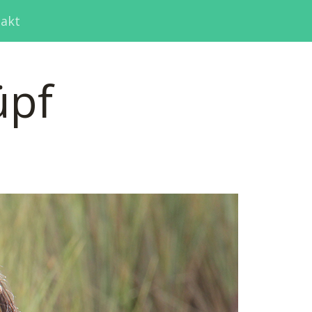
akt
üpf