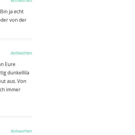
Antworten
Bin ja echt
eder von der
Antworten
nn Eure
ig dunkellila
eut aus. Von
ich immer
Antworten