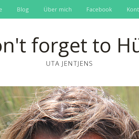
e
Blog
Über mich
Facebook
Kont
n't forget to H
UTA JENTJENS