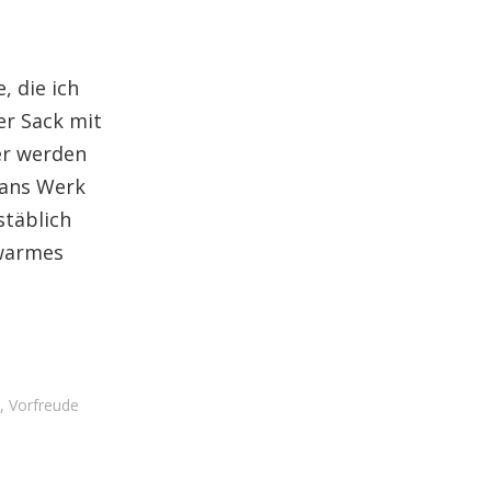
, die ich
er Sack mit
er werden
 ans Werk
stäblich
 warmes
,
Vorfreude