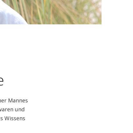
e
iner Mannes
waren und
es Wissens