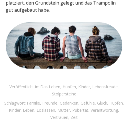
platziert, den Grundstein gelegt und das Trampolin
gut aufgebaut habe.
Veröffentlicht in:
Das Leben
,
Hüpfen
,
Kinder
,
Lebensfreude
,
Stolpersteine
Schlagwort:
Familie
,
Freunde
,
Gedanken
,
Gefühle
,
Glück
,
Hüpfen
,
Kinder
,
Leben
,
Loslassen
,
Mutter
,
Pubertät
,
Verantwortung
,
Vertrauen
,
Zeit