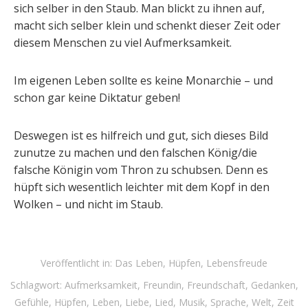
sich selber in den Staub. Man blickt zu ihnen auf,
macht sich selber klein und schenkt dieser Zeit oder
diesem Menschen zu viel Aufmerksamkeit.
Im eigenen Leben sollte es keine Monarchie – und
schon gar keine Diktatur geben!
Deswegen ist es hilfreich und gut, sich dieses Bild
zunutze zu machen und den falschen König/die
falsche Königin vom Thron zu schubsen. Denn es
hüpft sich wesentlich leichter mit dem Kopf in den
Wolken – und nicht im Staub.
Veröffentlicht in:
Das Leben
,
Hüpfen
,
Lebensfreude
Schlagwort:
Aufmerksamkeit
,
Freundin
,
Freundschaft
,
Gedanken
,
Gefühle
,
Hüpfen
,
Leben
,
Liebe
,
Lied
,
Musik
,
Sprache
,
Welt
,
Zeit