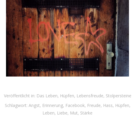
Veröffentlicht in:
Das Leben
,
Hüpfen
,
Lebensfreude
,
Stolpersteine
Schlagwort:
Angst
,
Erinnerung
,
Facebook
,
Freude
,
Hass
,
Hüpfen
,
Leben
,
Liebe
,
Mut
,
Stärke