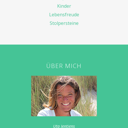
Kinder
Lebensfreude
Stolpersteine
ÜBER MICH
Uta Jentjens