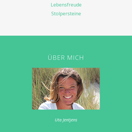
Lebensfreude
Stolpersteine
ÜBER MICH
Uta Jentjens