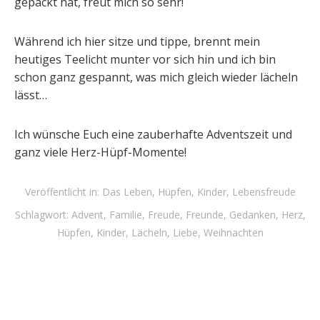
gepackt hat, freut mich so sehr!
Während ich hier sitze und tippe, brennt mein
heutiges Teelicht munter vor sich hin und ich bin
schon ganz gespannt, was mich gleich wieder lächeln
lässt…
Ich wünsche Euch eine zauberhafte Adventszeit und
ganz viele Herz-Hüpf-Momente!
Veröffentlicht in:
Das Leben
,
Hüpfen
,
Kinder
,
Lebensfreude
Schlagwort:
Advent
,
Familie
,
Freude
,
Freunde
,
Gedanken
,
Herz
,
Hüpfen
,
Kinder
,
Lächeln
,
Liebe
,
Weihnachten