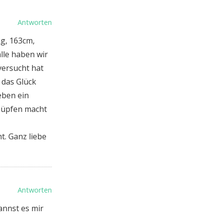
Antworten
kg, 163cm,
lle haben wir
versucht hat
 das Glück
eben ein
hüpfen macht
ht. Ganz liebe
Antworten
annst es mir