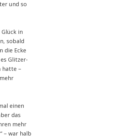
ter und so
 Glück in
n, sobald
m die Ecke
es Glitzer-
 hatte –
 mehr
mal einen
aber das
ahren mehr
“ – war halb