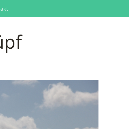
akt
üpf