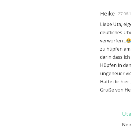
Heike
27.06.
Liebe Uta, eig
deutliches Üb
verworfen…
zu hüpfen am 
darin dass ich
Hüpfen in den
ungeheuer vi
Hätte dir hier
Grüße von He
Uta
Nei