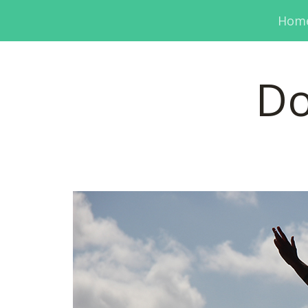
Hom
Do