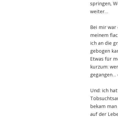
springen, W
weiter…
Bei mir war 
meinem flac
ich an die 
gebogen kam,
Etwas für m
kurzum: wen
gegangen… d
Und: ich hat
Tobsuchtsan
bekam man r
auf der Lebe