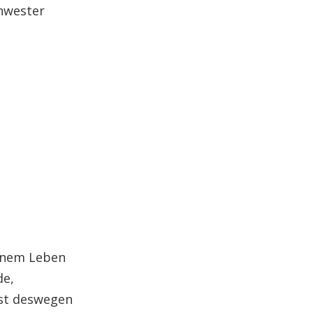
chwester
einem Leben
de,
 ist deswegen