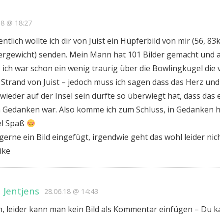
18 @ 18:27
entlich wollte ich dir von Juist ein Hüpferbild von mir (56, 83
ergewicht) senden. Mein Mann hat 101 Bilder gemacht und a
ich war schon ein wenig traurig über die Bowlingkugel die 
Strand von Juist – jedoch muss ich sagen dass das Herz und
 wieder auf der Insel sein durfte so überwiegt hat, dass das 
 Gedanken war. Also komme ich zum Schluss, in Gedanken 
el Spaß
 gerne ein Bild eingefügt, irgendwie geht das wohl leider nic
ike
 Jentjens
28.06.18 @ 14:43
n, leider kann man kein Bild als Kommentar einfügen – Du k