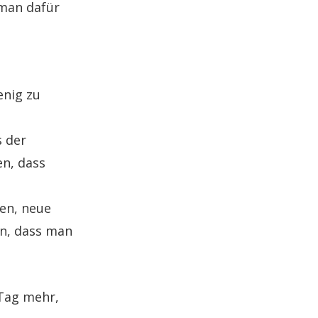
 man dafür
enig zu
s der
n, dass
en, neue
en, dass man
 Tag mehr,