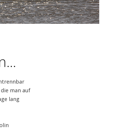
en…
untrennbar
, die man auf
age lang
olin