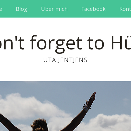
e
Blog
Über mich
Facebook
Kont
n't forget to H
UTA JENTJENS