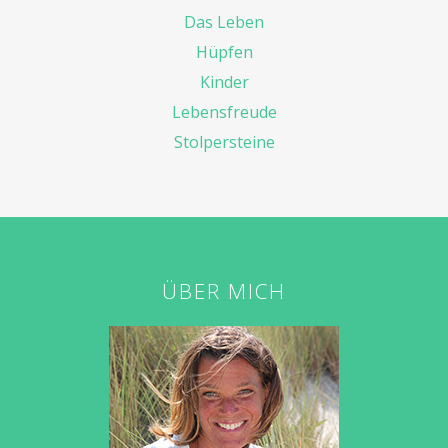
Das Leben
Hüpfen
Kinder
Lebensfreude
Stolpersteine
ÜBER MICH