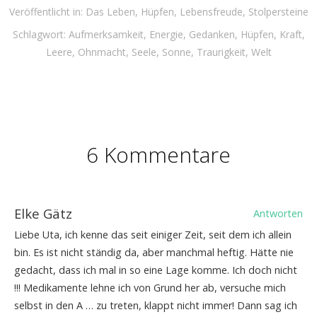
Veröffentlicht in:
Das Leben
,
Hüpfen
,
Lebensfreude
,
Stolpersteine
Schlagwort:
Aufmerksamkeit
,
Energie
,
Gedanken
,
Hüpfen
,
Kraft
,
Leere
,
Ohnmacht
,
Seele
,
Sonne
,
Traurigkeit
,
Welt
6 Kommentare
Elke Gätz
Antworten
Liebe Uta, ich kenne das seit einiger Zeit, seit dem ich allein
bin. Es ist nicht ständig da, aber manchmal heftig. Hätte nie
gedacht, dass ich mal in so eine Lage komme. Ich doch nicht
!!! Medikamente lehne ich von Grund her ab, versuche mich
selbst in den A … zu treten, klappt nicht immer! Dann sag ich