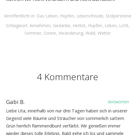
Veröffentlicht in:
Das Leben
,
Hüpfen
,
Lebensfreude
,
Stolpersteine
Schlagwort:
Annehmen
,
Gedanke
,
Herbst
,
Hüpfen
,
Leben
,
Licht
,
Sommer
,
Sonne
,
Veränderung
,
Wald
,
Wetter
4 Kommentare
Gabi B.
Antworten
Liebe Uta, innerhalb von nur drei Tagen haben sich in unserer
Gegend viele Bäume und Sträucher von sommerlich sattem
Grün herrlich flammendbunt verfärbt. Wir genießen immer
wieder dieses tolle Erlebnis. Bald gehe ich los und sammele