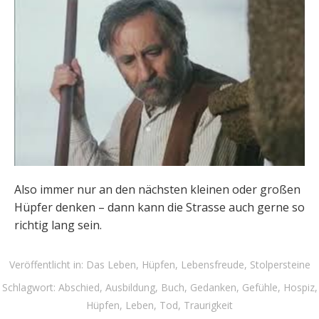
Also immer nur an den nächsten kleinen oder großen
Hüpfer denken – dann kann die Strasse auch gerne so
richtig lang sein.
Veröffentlicht in:
Das Leben
,
Hüpfen
,
Lebensfreude
,
Stolpersteine
Schlagwort:
Abschied
,
Ausbildung
,
Buch
,
Gedanken
,
Gefühle
,
Hospiz
,
Hüpfen
,
Leben
,
Tod
,
Traurigkeit