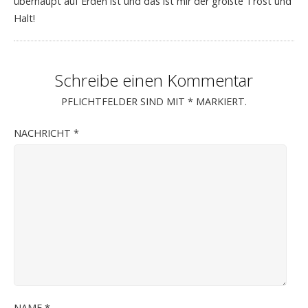
überhaupt auf Erden ist und das ist mir der größte Trost und
Halt!
Schreibe einen Kommentar
PFLICHTFELDER SIND MIT
*
MARKIERT.
NACHRICHT
*
NAME
*