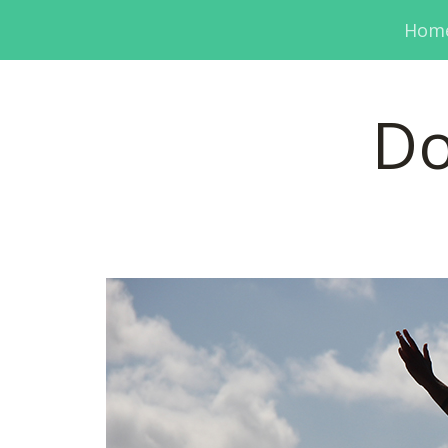
Hom
Do