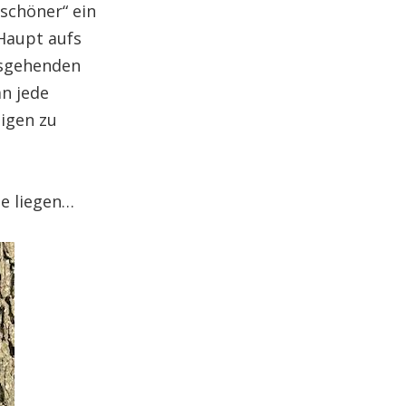
„schöner“ ein
 Haupt aufs
usgehenden
n jede
igen zu
de liegen…