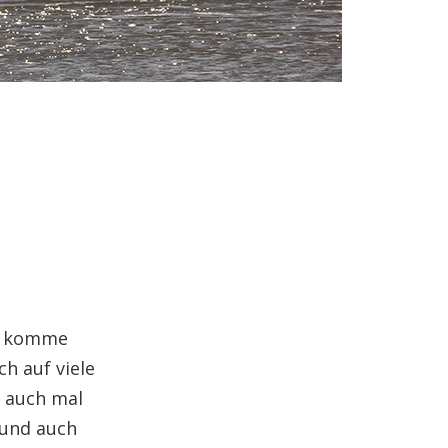
 – komme
h auf viele
r auch mal
 und auch