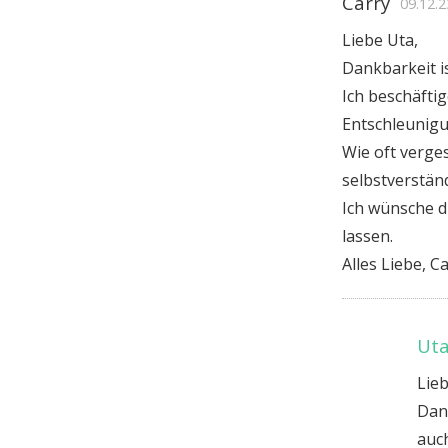
Cárry
09.12.2
Liebe Uta,
Dankbarkeit is
Ich beschäfti
Entschleunigu
Wie oft verge
selbstverstä
Ich wünsche d
lassen.
Alles Liebe, C
Uta
Lieb
Dank
auch