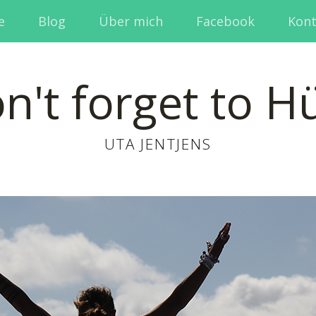
e
Blog
Über mich
Facebook
Kont
n't forget to H
UTA JENTJENS