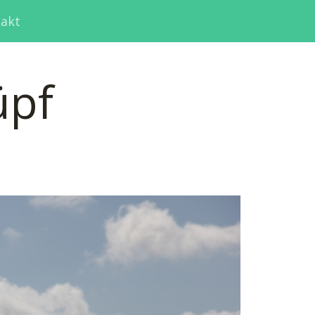
akt
üpf