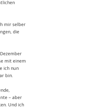
tlichen
h mir selber
ngen, die
1. Dezember
ese mit einem
e ich nun
ar bin.
ende,
nnte – aber
ken. Und ich