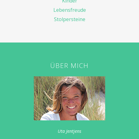
Kinder
Lebensfreude
Stolpersteine
ÜBER MICH
Uta Jentjens