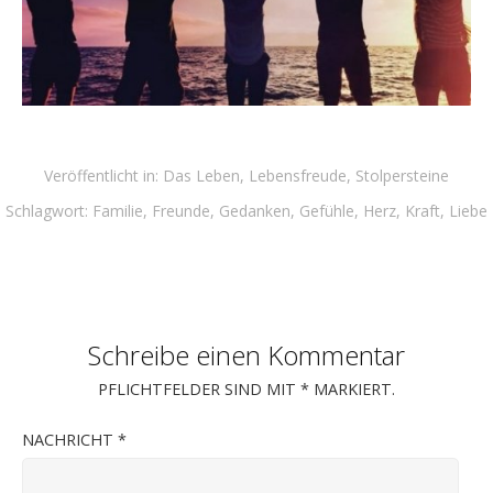
Veröffentlicht in:
Das Leben
,
Lebensfreude
,
Stolpersteine
Schlagwort:
Familie
,
Freunde
,
Gedanken
,
Gefühle
,
Herz
,
Kraft
,
Liebe
Schreibe einen Kommentar
PFLICHTFELDER SIND MIT
*
MARKIERT.
NACHRICHT
*