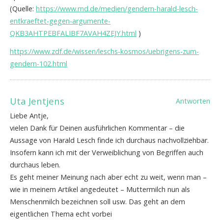
(Quelle:
https://www.rnd.de/medien/gendern-harald-lesch-
entkraeftet-gegen-argumente-
QKB3AHTPEBFALIBF7AVAH4ZEJY.html
)
https://www.zdf.de/wissen/leschs-kosmos/uebrigens-zum-
gendern-102.html
Uta Jentjens
Antworten
Liebe Antje,
vielen Dank für Deinen ausführlichen Kommentar – die
Aussage von Harald Lesch finde ich durchaus nachvollziehbar.
Insofern kann ich mit der Verweiblichung von Begriffen auch
durchaus leben.
Es geht meiner Meinung nach aber echt zu weit, wenn man –
wie in meinem Artikel angedeutet – Muttermilch nun als
Menschenmilch bezeichnen soll usw. Das geht an dem
eigentlichen Thema echt vorbei