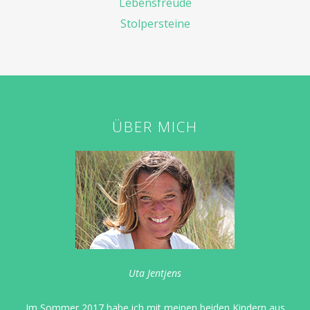
Lebensfreude
Stolpersteine
ÜBER MICH
Uta Jentjens
Im Sommer 2017 habe ich mit meinen beiden Kindern aus