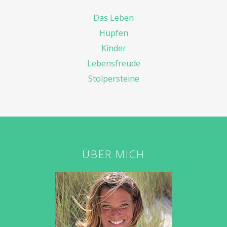
Das Leben
Hüpfen
Kinder
Lebensfreude
Stolpersteine
ÜBER MICH