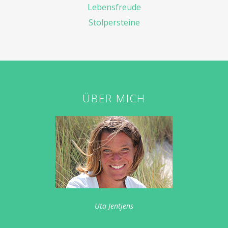
Lebensfreude
Stolpersteine
ÜBER MICH
Uta Jentjens