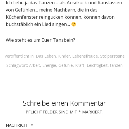
Ich liebe ja das Tanzen – als Ausdruck und Rauslassen
von Gefühlen… meine Nachbarn, die in das
Küchenfenster reingucken können, können davon
buchstäblich ein Lied singen…
Wie steht es um Euer Tanzbein?
Veröffentlicht in:
Das Leben
,
Kinder
,
Lebensfreude
,
Stolpersteine
Schlagwort:
Arbeit
,
Energie
,
Gefühle
,
Kraft
,
Leichtigkeit
,
tanzen
Schreibe einen Kommentar
PFLICHTFELDER SIND MIT
*
MARKIERT.
NACHRICHT
*