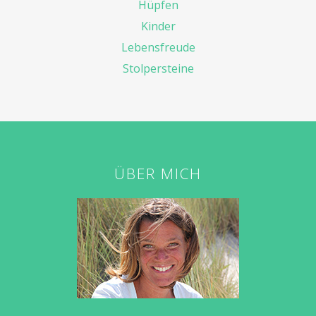
Hüpfen
Kinder
Lebensfreude
Stolpersteine
ÜBER MICH