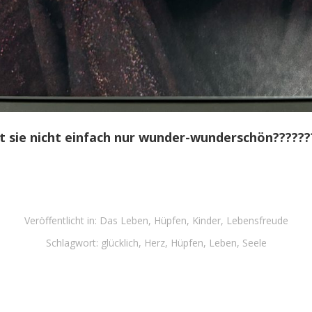
st sie nicht einfach nur wunder-wunderschön??????
Veröffentlicht in:
Das Leben
,
Hüpfen
,
Kinder
,
Lebensfreude
Schlagwort:
glücklich
,
Herz
,
Hüpfen
,
Leben
,
Seele