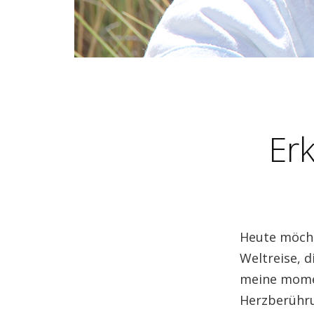
Erk
Heute möcht
Weltreise, 
meine momen
Herzberühru