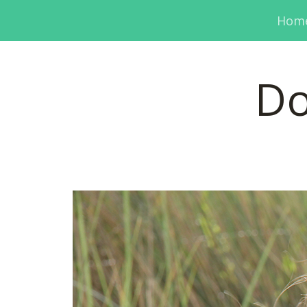
Hom
Do