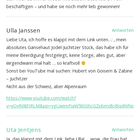
beschäftigen – und habe sie noch mehr lieb gewonnen!
Ulla Janssen
Antworten
Liebe Uta, ich hoffe es klappt mit dem Link unten…: , mein
absolutes Gänsehaut Jodel-Juchitzer Stück, das habe ich für
meine Beerdigung festgelegt, keine Sorge, alles gut, aber
iiiirgendwann mal halt … so kraftvoll
Sonst bei YouTube mal suchen: Hubert von Goisern & Zabine
– Juchitzer
Nicht aus der Schweiz, aber Alpenraum
https://www.youtube.com/watch?
v=yOvR68EJRLM&pp=ygUaemFiaW5lIGthcGZpbmdlciBqdWNoaX
Uta Jentjens
Antworten
Ja, das klappt mit dem Link, liebe Ulla! … wow, die Frau hat