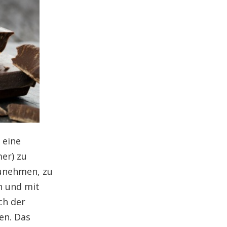
 eine
mer) zu
zunehmen, zu
n und mit
ch der
en. Das