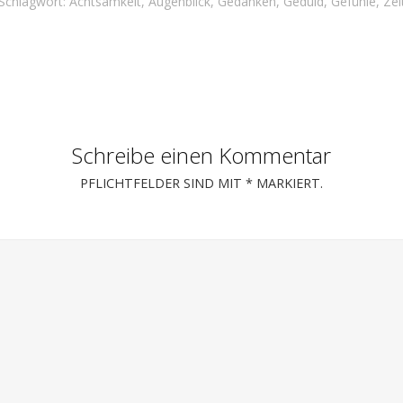
Schlagwort:
Achtsamkeit
,
Augenblick
,
Gedanken
,
Geduld
,
Gefühle
,
Zei
Schreibe einen Kommentar
PFLICHTFELDER SIND MIT
*
MARKIERT.