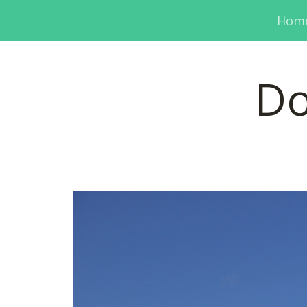
Hom
Do