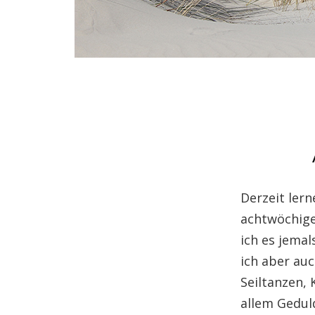
Derzeit lern
achtwöchige
ich es jema
ich aber au
Seiltanzen, 
allem Gedul