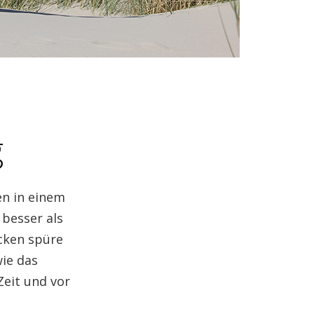
g
en in einem
 besser als
icken spüre
wie das
Zeit und vor