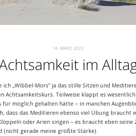
16. MÄRZ 2023
Achtsamkeit im Allta
e ich „Wibbel-Mors“ ja das stille Sitzen und Meditier
n Achtsamkeitskurs. Teilweise klappt es wesentlich
ls für möglich gehalten hätte – in manchen Augenbl
ch, dass das Meditieren ebenso viel Übung braucht 
Klöppeln oder Arien singen – es braucht eben seine 
d (nicht gerade meine größte Stärke).