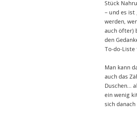
Stück Nahru
– und es ist
werden, wen
auch öfter) 
den Gedanke
To-do-Liste 
Man kann da
auch das Zä
Duschen… al
ein wenig ki
sich danach