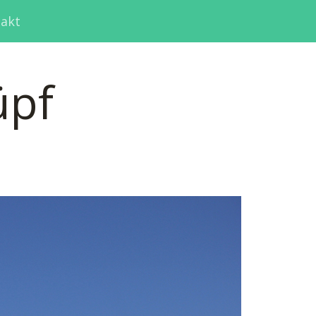
akt
üpf