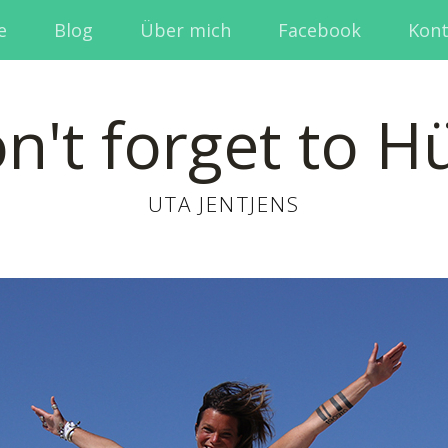
e
Blog
Über mich
Facebook
Kont
n't forget to H
UTA JENTJENS