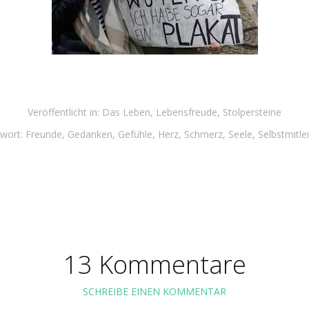
Veröffentlicht in:
Das Leben
,
Lebensfreude
,
Stolpersteine
wort:
Freunde
,
Gedanken
,
Gefühle
,
Herz
,
Schmerz
,
Seele
,
Selbstmitle
13 Kommentare
SCHREIBE EINEN KOMMENTAR