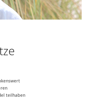
tze
ankenswert
eren
el teilhaben