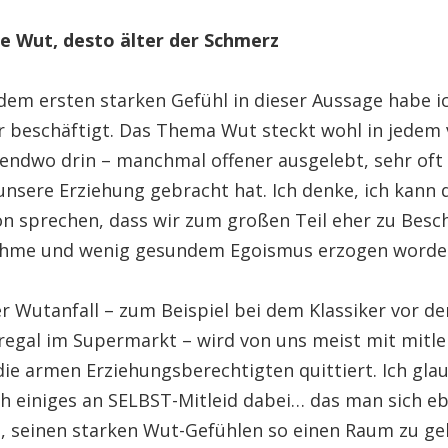
ie Wut, desto älter der Schmerz
dem ersten starken Gefühl in dieser Aussage habe i
r beschäftigt. Das Thema Wut steckt wohl in jedem
rgendwo drin – manchmal offener ausgelebt, sehr oft
nsere Erziehung gebracht hat. Ich denke, ich kann d
on sprechen, dass wir zum großen Teil eher zu Besc
ahme und wenig gesundem Egoismus erzogen worden
er Wutanfall – zum Beispiel bei dem Klassiker vor d
regal im Supermarkt – wird von uns meist mit mitle
die armen Erziehungsberechtigten quittiert. Ich glau
ch einiges an SELBST-Mitleid dabei… das man sich eb
t, seinen starken Wut-Gefühlen so einen Raum zu ge