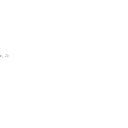
id
,
Wut