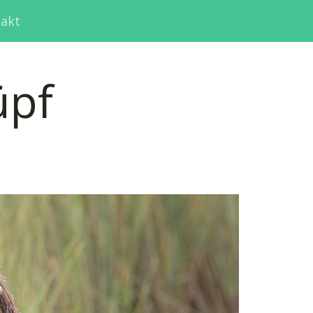
akt
üpf