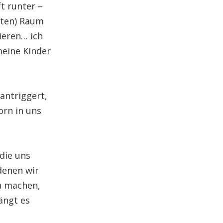
t runter –
chten) Raum
ieren… ich
meine Kinder
antriggert,
orn in uns
die uns
denen wir
en machen,
ängt es