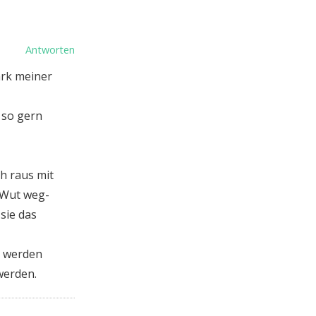
Antworten
ark meiner
 so gern
ch raus mit
 Wut weg-
sie das
n werden
werden.