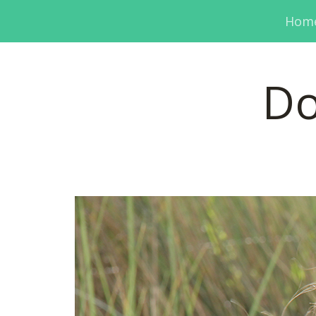
Hom
Do