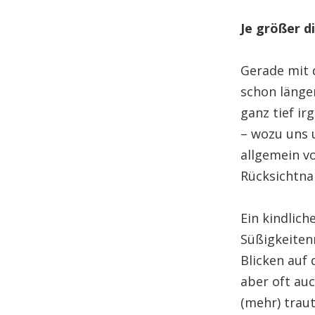
Je größer d
Gerade mit 
schon länge
ganz tief i
– wozu uns u
allgemein v
Rücksichtn
Ein kindlich
Süßigkeiten
Blicken auf 
aber oft au
(mehr) trau