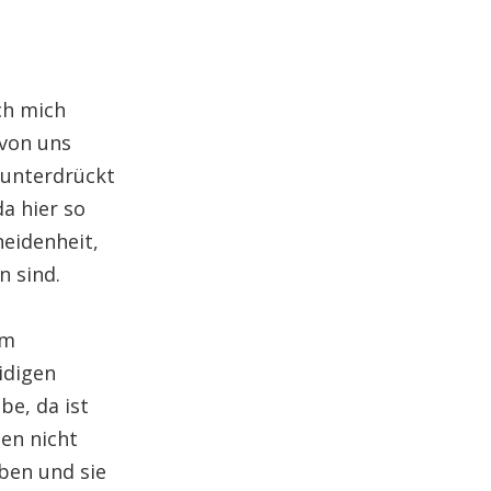
ch mich
 von uns
 unterdrückt
a hier so
heidenheit,
 sind.
em
idigen
be, da ist
en nicht
ben und sie