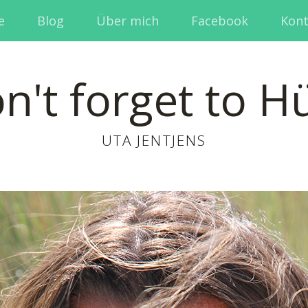
e
Blog
Über mich
Facebook
Kont
n't forget to H
UTA JENTJENS