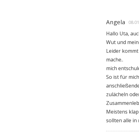
Angela
08.0
Hallo Uta, auc
Wut und mein
Leider kommt 
mache..
mich entschul
So ist für mi
anschließende
zulächeln oder
Zusammenlebe
Meistens klap
sollten alle 