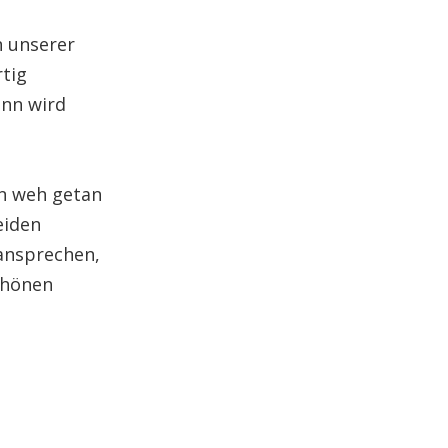
n unserer
rtig
ann wird
n weh getan
eiden
ansprechen,
schönen