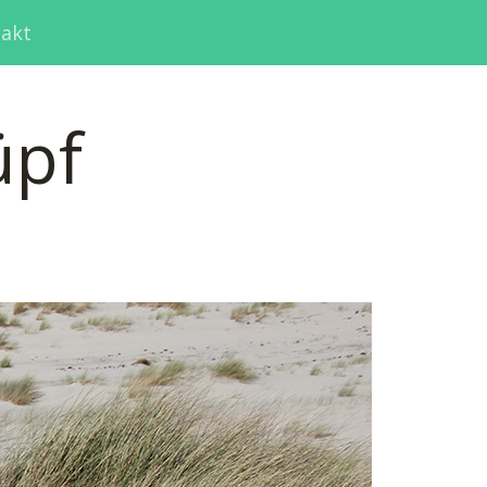
akt
üpf