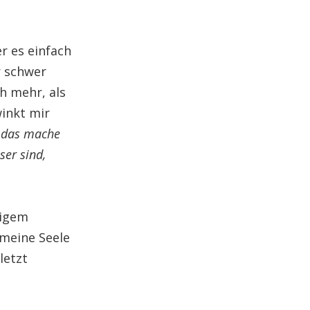
r es einfach
r schwer
ch mehr, als
winkt mir
r das mache
ser sind,
eigem
 meine Seele
letzt