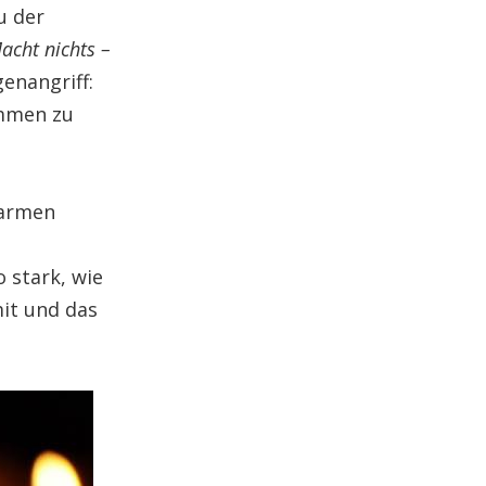
u der
acht nichts –
enangriff:
ammen zu
warmen
o stark, wie
mit und das