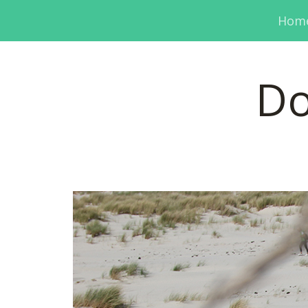
Hom
Do