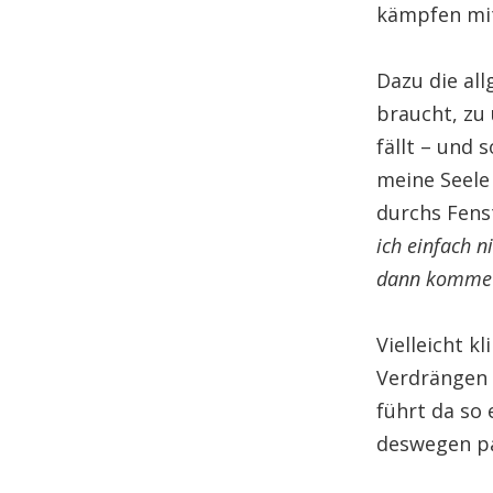
kämpfen mit
Dazu die all
braucht, zu
fällt – und 
meine Seele 
durchs Fens
ich einfach n
dann komme i
Vielleicht 
Verdrängen –
führt da so 
deswegen pas