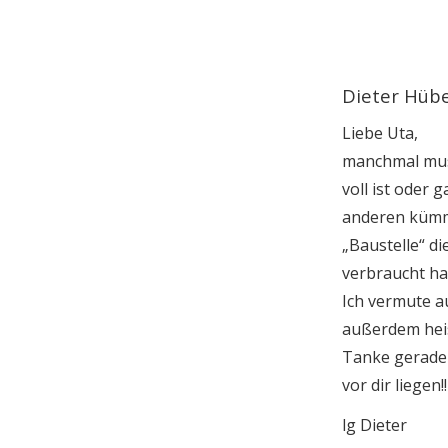
Dieter Hüb
Liebe Uta,
manchmal muss
voll ist oder 
anderen kümme
„Baustelle“ d
verbraucht hat
Ich vermute au
außerdem heis
Tanke gerade 
vor dir liegen!!
lg Dieter