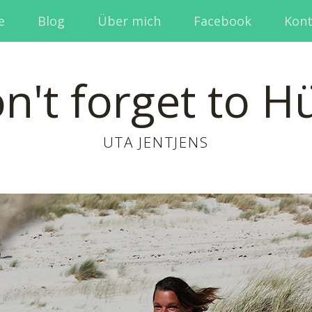
e
Blog
Über mich
Facebook
Kont
n't forget to H
UTA JENTJENS