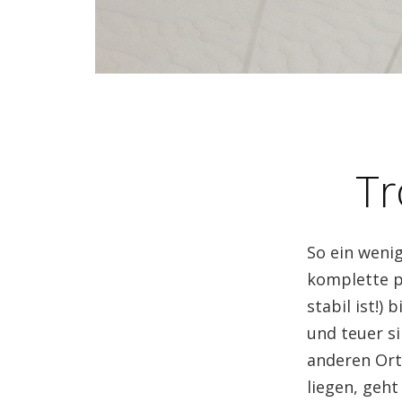
Tr
So ein wenig
komplette ps
stabil ist!)
und teuer s
anderen Ort
liegen, geh