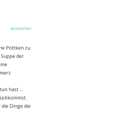
Antworten
ne Pöttken zu
e Suppe der
eine
hmerz
 tun hast …
urückkommst.
 die Dinge die