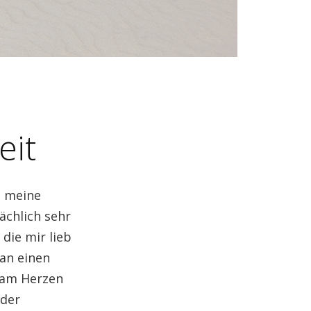
eit
t meine
ächlich sehr
 die mir lieb
an einen
r am Herzen
oder