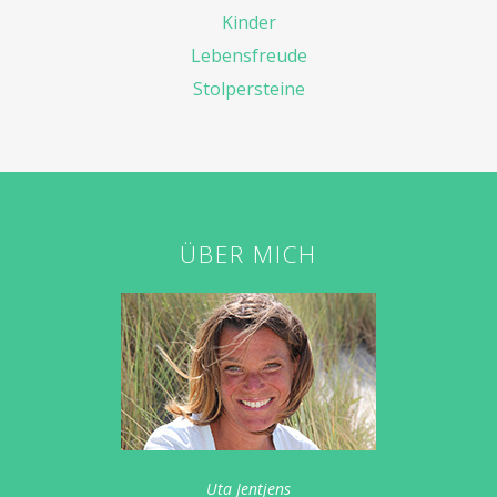
Kinder
Lebensfreude
Stolpersteine
ÜBER MICH
Uta Jentjens