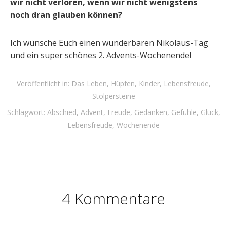
wir nicht verloren, wenn wir nicht wenigstens
noch dran glauben können?
Ich wünsche Euch einen wunderbaren Nikolaus-Tag
und ein super schönes 2. Advents-Wochenende!
Veröffentlicht in:
Das Leben
,
Hüpfen
,
Kinder
,
Lebensfreude
,
Stolpersteine
Schlagwort:
Abschied
,
Advent
,
Freude
,
Gedanken
,
Gefühle
,
Glück
,
Lebensfreude
,
Wochenende
4 Kommentare