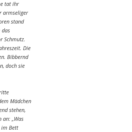
 tat ihr
hr armseliger
oren stand
e das
or Schmutz.
ahreszeit. Die
en. Bibbernd
n, doch sie
itte
n dem Mädchen
end stehen,
n an: „Was
 im Bett