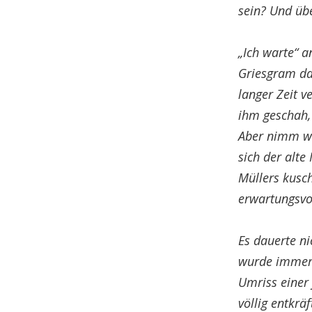
sein? Und übe
„Ich warte“ a
Griesgram dab
langer Zeit v
ihm geschah, 
Aber nimm wen
sich der alt
Müllers kusch
erwartungsvol
Es dauerte ni
wurde immer 
Umriss einer
völlig entkrä