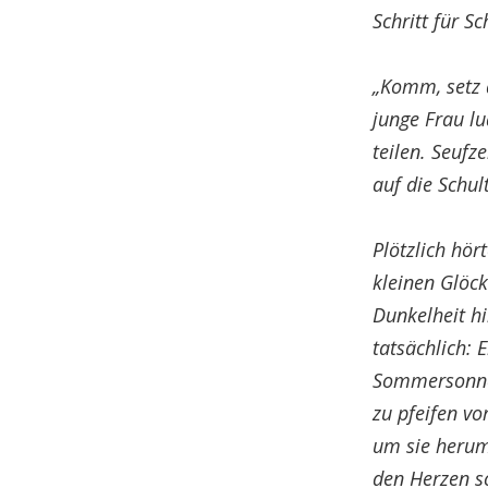
Schritt für Sc
„Komm, setz 
junge Frau l
teilen. Seufz
auf die Schul
Plötzlich hör
kleinen Glöck
Dunkelheit hi
tatsächlich: 
Sommersonne 
zu pfeifen vo
um sie herum,
den Herzen s