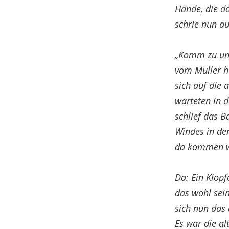
Hände, die d
schrie nun au
„Komm zu uns
vom Müller h
sich auf die 
warteten in d
schlief das B
Windes in de
da kommen w
Da: Ein Klopf
das wohl sein
sich nun das 
Es war die al