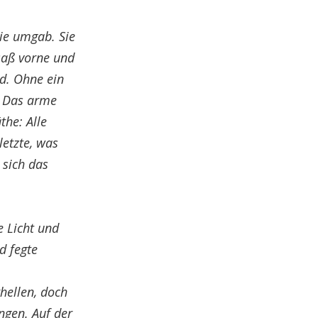
ie umgab. Sie
saß vorne und
ld. Ohne ein
. Das arme
the: Alle
letzte, was
 sich das
 Licht und
d fegte
rhellen, doch
ngen. Auf der