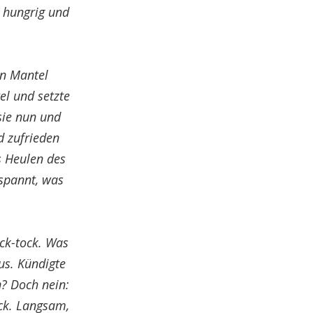
r hungrig und
en Mantel
el und setzte
sie nun und
d zufrieden
as Heulen des
espannt, was
ock-tock. Was
us. Kündigte
n? Doch nein:
ock. Langsam,