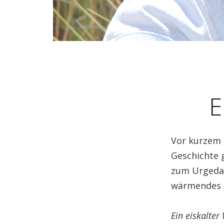
E
Vor kurzem 
Geschichte g
zum Urgedan
wärmendes G
Ein eiskalte