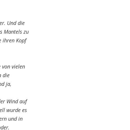
er. Und die
es Mantels zu
e ihren Kopf
 von vielen
n die
d ja,
der Wind auf
ell wurde es
ern und in
nder.