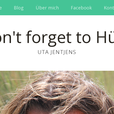
e
Blog
Über mich
Facebook
Kont
n't forget to H
UTA JENTJENS