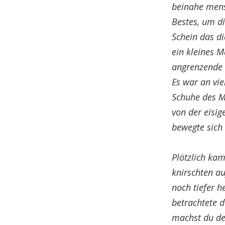
beinahe mensc
Bestes, um di
Schein das d
ein kleines 
angrenzende G
Es war an vie
Schuhe des M
von der eisi
bewegte sich 
Plötzlich kam
knirschten a
noch tiefer h
betrachtete d
machst du den