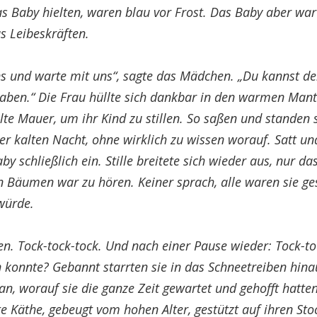
as Baby hielten, waren blau vor Frost. Das Baby aber wa
s Leibeskräften.
 und warte mit uns“, sagte das Mädchen. „Du kannst d
aben.“ Die Frau hüllte sich dankbar in den warmen Mant
alte Mauer, um ihr Kind zu stillen. So saßen und standen 
er kalten Nacht, ohne wirklich zu wissen worauf. Satt un
aby schließlich ein. Stille breitete sich wieder aus, nur d
n Bäumen war zu hören. Keiner sprach, alle waren sie g
ürde.
en. Tock-tock-tock. Und nach einer Pause wieder: Tock-t
 konnte? Gebannt starrten sie in das Schneetreiben hina
an, worauf sie die ganze Zeit gewartet und gehofft hatte
te Käthe, gebeugt vom hohen Alter, gestützt auf ihren St