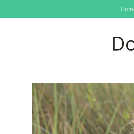
Hom
Do