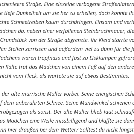
henleere Straße. Eine einzelne verbogene Straßenlaterne
e tiefe Dunkelheit um sie her zu erhellen, doch konnte i
ichte Schneetreiben kaum durchdringen. Einsam und verl
Mädchen da, neben einer verfallenen Steinbruchmauer, di
rundstück von der Straße abgrenzte. Ihr Kleid starrte v
len Stellen zerrissen und außerdem viel zu dünn für die J
ädchens waren tropfnass und fast zu Eisklumpen gefror
gen Kälte trat das Mädchen von einem Fuß auf den andere
nicht vom Fleck, als wartete sie auf etwas Bestimmtes.
 der alte mürrische Müller vorbei. Seine energischen Schr
uf dem unberührten Schnee. Seine Mundwinkel schiene
erabgezogen als sonst. Der alte Müller blieb laut schnauf
as Mädchen eine Weile missbilligend und blaffte sie dan
n hier draußen bei dem Wetter? Solltest du nicht längst