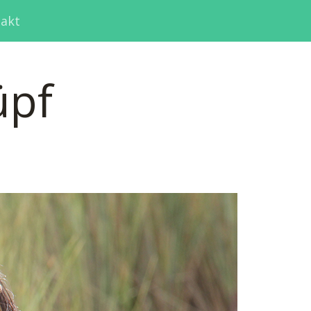
akt
üpf