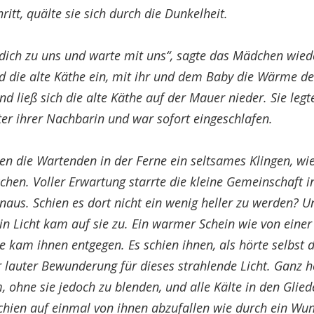
hritt, quälte sie sich durch die Dunkelheit.
dich zu uns und warte mit uns“, sagte das Mädchen wied
ud die alte Käthe ein, mit ihr und dem Baby die Wärme d
end ließ sich die alte Käthe auf der Mauer nieder. Sie legt
ter ihrer Nachbarin und war sofort eingeschlafen.
ten die Wartenden in der Ferne ein seltsames Klingen, wie
chen. Voller Erwartung starrte die kleine Gemeinschaft i
naus. Schien es dort nicht ein wenig heller zu werden? Un
Ein Licht kam auf sie zu. Ein warmer Schein wie von einer
kam ihnen entgegen. Es schien ihnen, als hörte selbst 
r lauter Bewunderung für dieses strahlende Licht. Ganz h
 ohne sie jedoch zu blenden, und alle Kälte in den Glied
chien auf einmal von ihnen abzufallen wie durch ein Wu