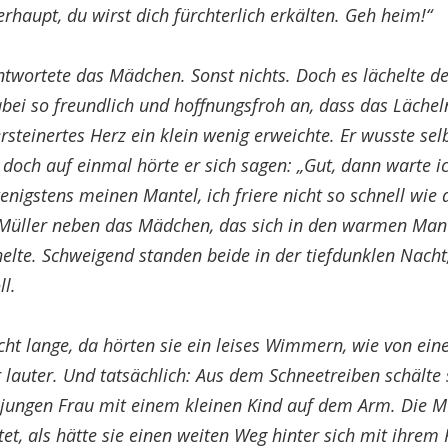
rhaupt, du wirst dich fürchterlich erkälten. Geh heim!“
ntwortete das Mädchen. Sonst nichts. Doch es lächelte de
ei so freundlich und hoffnungsfroh an, dass das Lächeln
ersteinertes Herz ein klein wenig erweichte. Er wusste selb
doch auf einmal hörte er sich sagen: „Gut, dann warte ic
igstens meinen Mantel, ich friere nicht so schnell wie du
e Müller neben das Mädchen, das sich in den warmen Man
elte. Schweigend standen beide in der tiefdunklen Nacht
l.
cht lange, da hörten sie ein leises Wimmern, wie von ei
lauter. Und tatsächlich: Aus dem Schneetreiben schälte 
 jungen Frau mit einem kleinen Kind auf dem Arm. Die M
ftet, als hätte sie einen weiten Weg hinter sich mit ihrem 