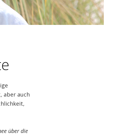
te
ige
t, aber auch
lichkeit,
nee über die