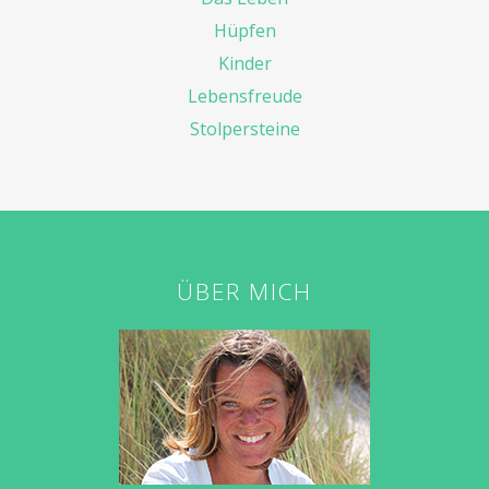
Hüpfen
Kinder
Lebensfreude
Stolpersteine
ÜBER MICH