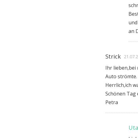
schr
Best
und
an D
Strick
21.07.
Ihr lieben,be
Auto strömte.
Herrlich,ich 
Schönen Tag e
Petra
Uta