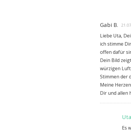
Gabi B.
21.0
Liebe Uta, De
ich stimme Di
offen dafür si
Dein Bild zeig
würzigen Luft
Stimmen der d
Meine Herzen
Dir und allen 
Uta
Es w