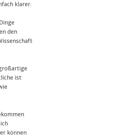
fach klarer.
 Dinge
ben den
Wissenschaft
großartige
liche ist
wie
ndekommen
ich
der können