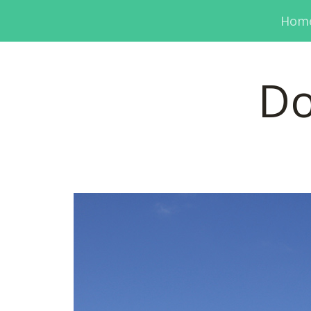
Hom
Do