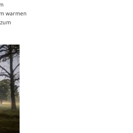
em
inem warmen
g zum