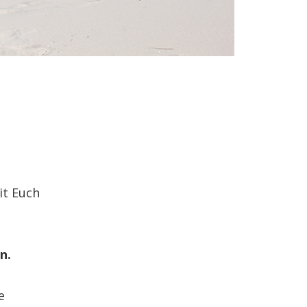
it Euch
n.
e