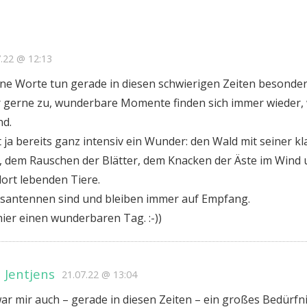
7.22 @ 12:13
ine Worte tun gerade in diesen schwierigen Zeiten besonders
r gerne zu, wunderbare Momente finden sich immer wieder,
nd.
t ja bereits ganz intensiv ein Wunder: den Wald mit seiner kl
, dem Rauschen der Blätter, dem Knacken der Äste im Wind
ort lebenden Tiere.
santennen sind und bleiben immer auf Empfang.
hier einen wunderbaren Tag. :-))
 Jentjens
21.07.22 @ 13:04
ar mir auch – gerade in diesen Zeiten – ein großes Bedürfn