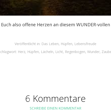
 Euch also offene Herzen an diesem WUNDER-vollen
Veröffentlicht in:
Das Leben
,
Hüpfen
,
Lebensfreude
chlagwort:
Herz
,
Hüpfen
,
Lächeln
,
Licht
,
Regenbogen
,
Wunder
,
Zaube
6 Kommentare
SCHREIBE EINEN KOMMENTAR