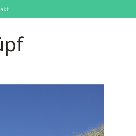
akt
üpf