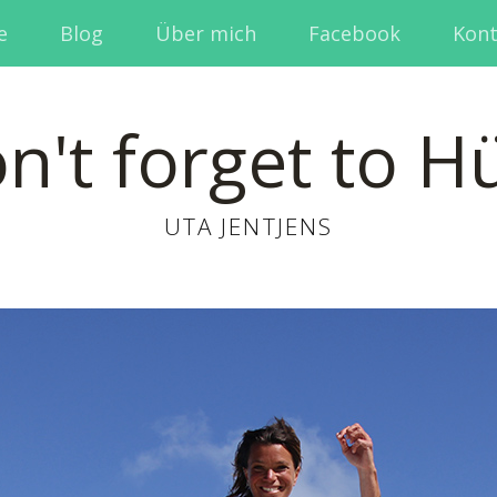
e
Blog
Über mich
Facebook
Kont
n't forget to H
UTA JENTJENS