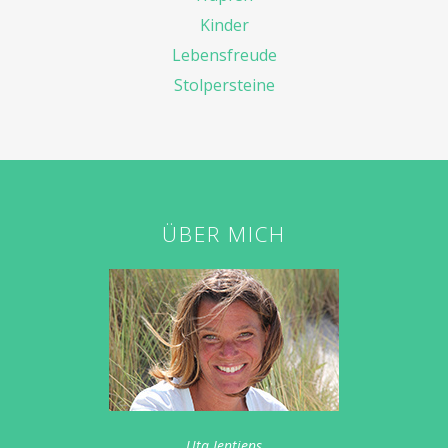
Kinder
Lebensfreude
Stolpersteine
ÜBER MICH
Uta Jentjens