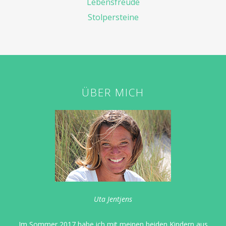
Lebensfreude
Stolpersteine
ÜBER MICH
Uta Jentjens
Im Sommer 2017 habe ich mit meinen beiden Kindern aus