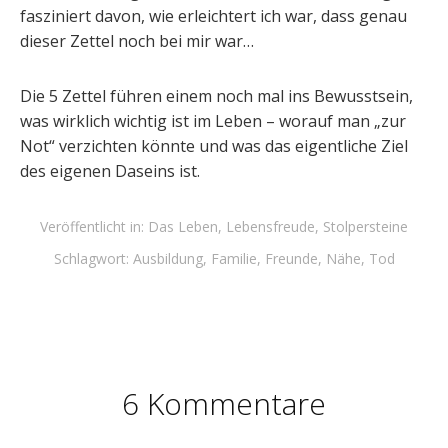
fasziniert davon, wie erleichtert ich war, dass genau
dieser Zettel noch bei mir war…
Die 5 Zettel führen einem noch mal ins Bewusstsein,
was wirklich wichtig ist im Leben – worauf man „zur
Not“ verzichten könnte und was das eigentliche Ziel
des eigenen Daseins ist.
Veröffentlicht in:
Das Leben
,
Lebensfreude
,
Stolpersteine
Schlagwort:
Ausbildung
,
Familie
,
Freunde
,
Nähe
,
Tod
6 Kommentare