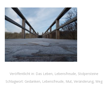
Veröffentlicht in:
Das Leben
,
Lebensfreude
,
Stolpersteine
Schlagwort:
Gedanken
,
Lebensfreude
,
Mut
,
Veränderung
,
Weg