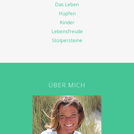
Das Leben
Hüpfen
Kinder
Lebensfreude
Stolpersteine
ÜBER MICH