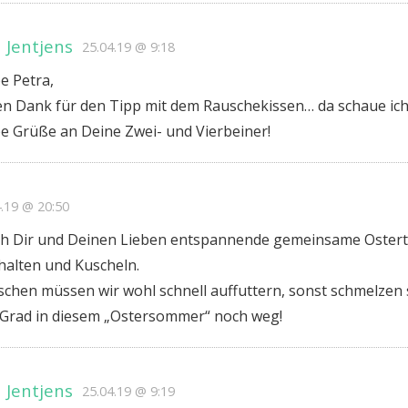
 Jentjens
25.04.19 @ 9:18
e Petra,
len Dank für den Tipp mit dem Rauschekissen… da schaue ic
be Grüße an Deine Zwei- und Vierbeiner!
4.19 @ 20:50
ch Dir und Deinen Lieben entspannende gemeinsame Osterta
halten und Kuscheln.
chen müssen wir wohl schnell auffuttern, sonst schmelzen s
 Grad in diesem „Ostersommer“ noch weg!
 Jentjens
25.04.19 @ 9:19