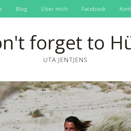
e
Blog
Über mich
Facebook
Kont
n't forget to H
UTA JENTJENS