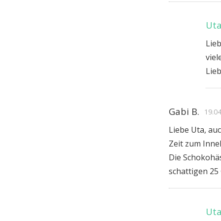
Uta
Lieb
vie
Lie
Gabi B.
19.0
Liebe Uta, au
Zeit zum Inne
Die Schokohäs
schattigen 25
Uta