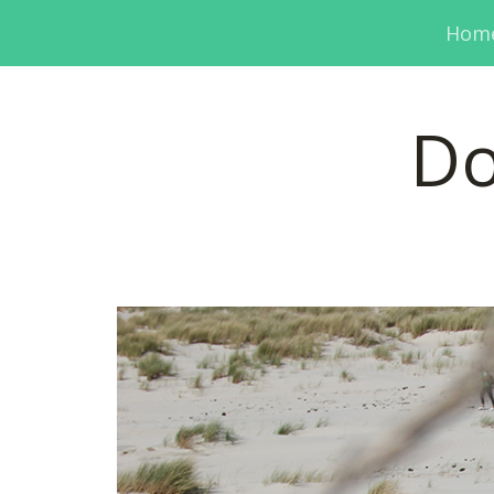
Hom
Do