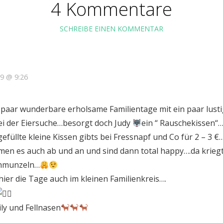
4 Kommentare
SCHREIBE EINEN KOMMENTAR
19 @ 9:26
 paar wunderbare erholsame Familientage mit ein paar lust
ei der Eiersuche…besorgt doch Judy
ein “ Rauschekissen“…
füllte kleine Kissen gibts bei Fressnapf und Co für 2 – 3 €
n es auch ab und an und sind dann total happy….da kriegt
chmunzeln…
hier die Tage auch im kleinen Familienkreis….
ily und Fellnasen