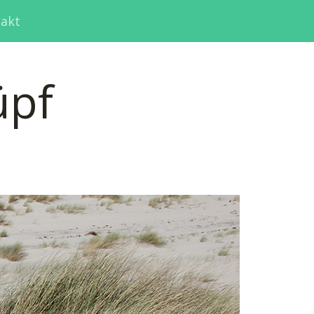
akt
üpf