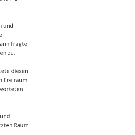
n
und
e
Dann fragte
en zu.
ete diesen
n Freiraum.
tworteten
 und
etzten Raum