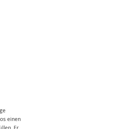
ige
los einen
llen. Er