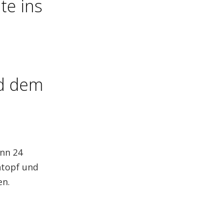
te ins
nd dem
nn 24
ntopf und
en.