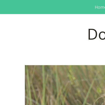
Hom
Do