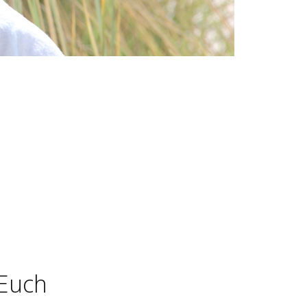
m
 Euch