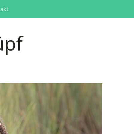
akt
üpf