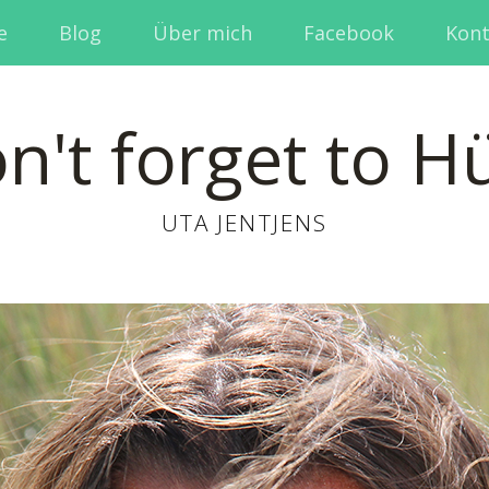
e
Blog
Über mich
Facebook
Kont
n't forget to H
UTA JENTJENS