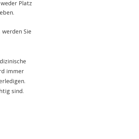
 weder Platz
Leben.
, werden Sie
dizinische
ird immer
erledigen.
htig sind.