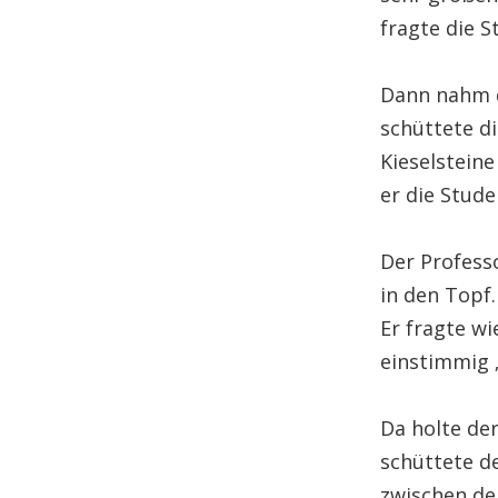
fragte die S
Dann nahm d
schüttete d
Kieselsteine
er die Stude
Der Profess
in den Topf.
Er fragte w
einstimmig „
Da holte de
schüttete d
zwischen de