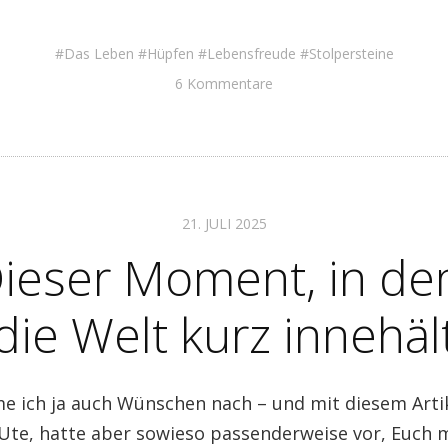
Das Leben
Hüpfen
Lebensfreude
Stolpersteine
6 Kommentare
21. JULI 2025
ieser Moment, in d
die Welt kurz innehäl
 ich ja auch Wünschen nach – und mit diesem Artik
 Ute, hatte aber sowieso passenderweise vor, Euch 