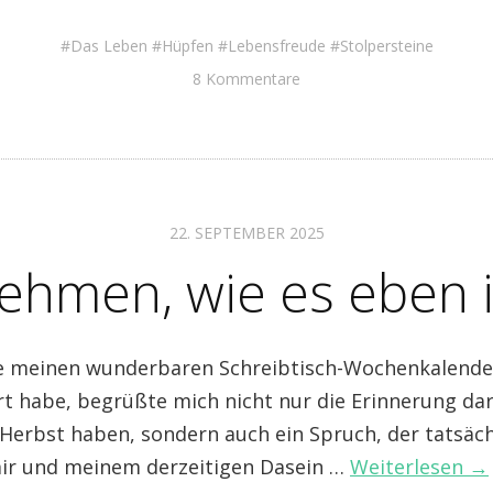
Das Leben
Hüpfen
Lebensfreude
Stolpersteine
8 Kommentare
22. SEPTEMBER 2025
ehmen, wie es eben i
te meinen wunderbaren Schreibtisch-Wochenkalende
t habe, begrüßte mich nicht nur die Erinnerung dar
l Herbst haben, sondern auch ein Spruch, der tatsäc
ir und meinem derzeitigen Dasein …
Weiterlesen →