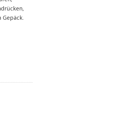
ndrücken,
m Gepäck.
n