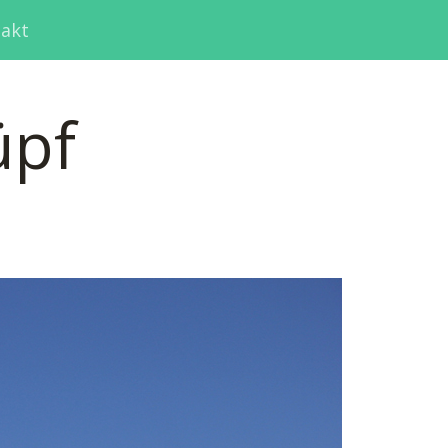
akt
üpf