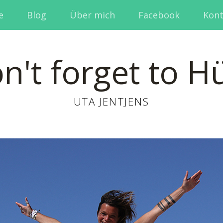
e
Blog
Über mich
Facebook
Kont
n't forget to H
UTA JENTJENS