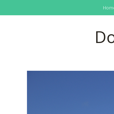
Hom
Do