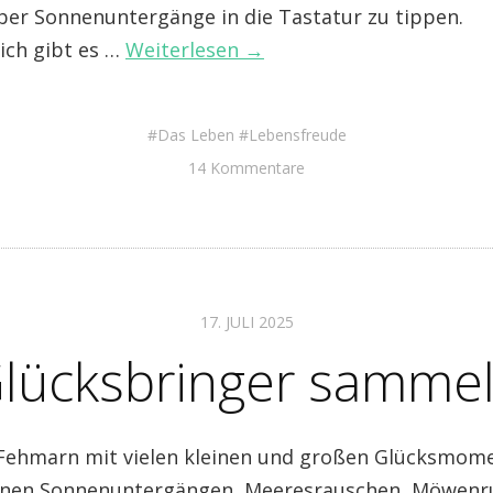
er Sonnenuntergänge in die Tastatur zu tippen.
ich gibt es …
Weiterlesen →
Das Leben
Lebensfreude
14 Kommentare
17. JULI 2025
lücksbringer samme
Fehmarn mit vielen kleinen und großen Glücksmom
nen Sonnenuntergängen, Meeresrauschen, Möwenr