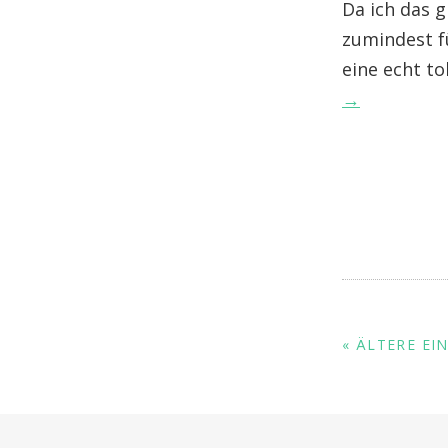
Da ich das 
zumindest f
eine echt to
→
« ÄLTERE EI