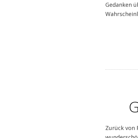
Gedanken üb
Wahrscheinl
G
Zurück von 
wunderschö