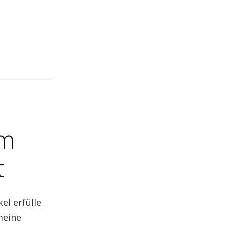
em
t
el erfülle
meine