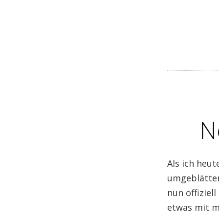
N
Als ich heu
umgeblätter
nun offiziel
etwas mit m