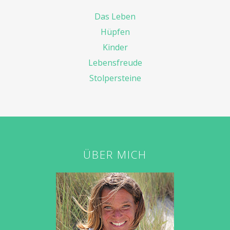
Das Leben
Hüpfen
Kinder
Lebensfreude
Stolpersteine
ÜBER MICH