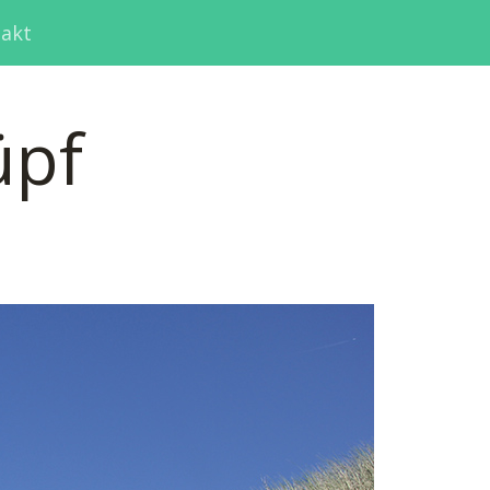
akt
üpf