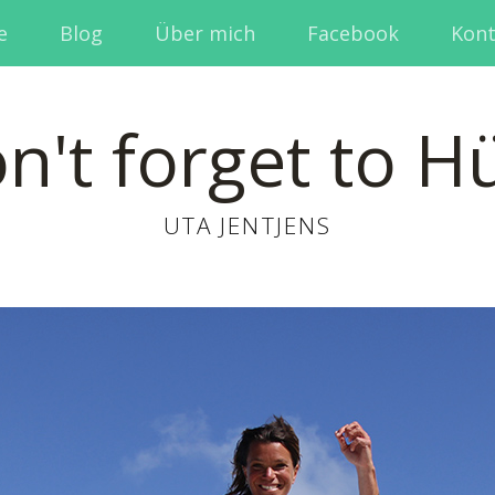
e
Blog
Über mich
Facebook
Kont
n't forget to H
UTA JENTJENS