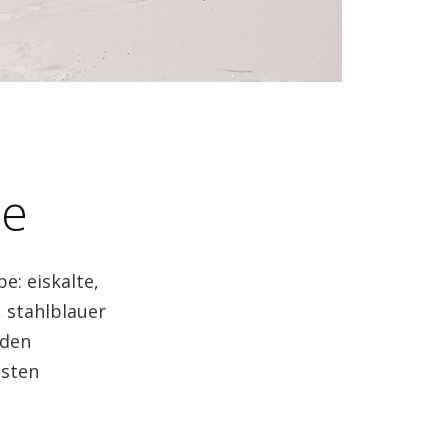
ne
e: eiskalte,
 stahlblauer
nden
esten