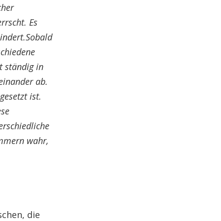
cher
rrscht. Es
hindert.Sobald
schiedene
t ständig in
einander ab.
esetzt ist.
ese
erschiedliche
immern wahr,
schen, die