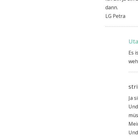
dann.
LG Petra
Uta
Es i
weh 
str
Ja s
Und
müs
Mei
Und 