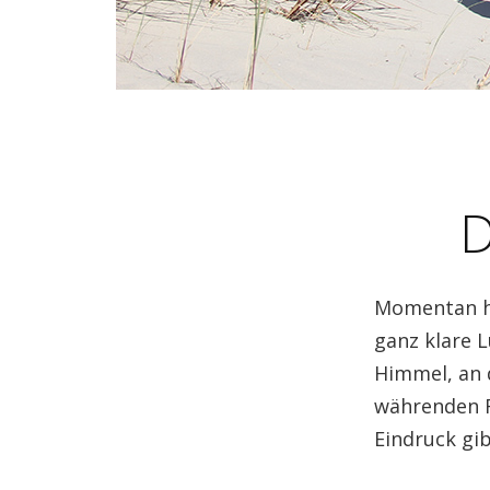
D
Momentan hab
ganz klare 
Himmel, an 
währenden R
Eindruck gib