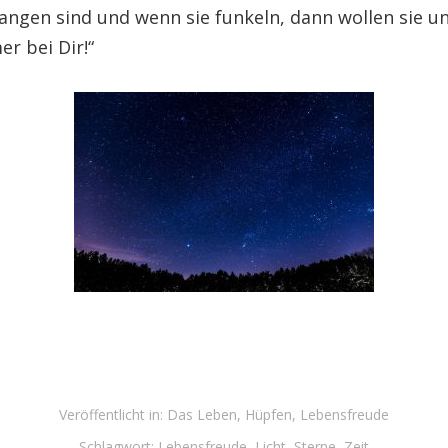
angen sind und wenn sie funkeln, dann wollen sie un
er bei Dir!“
Veröffentlicht in:
Das Leben
,
Hüpfen
,
Lebensfreude
Schlagwort:
Lebensfreude
,
Licht
,
Sterne
,
Zeit