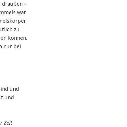
z draußen –
himmels war
melskörper
tlich zu
nen können.
 nur bei
sind und
ut und
r Zeit