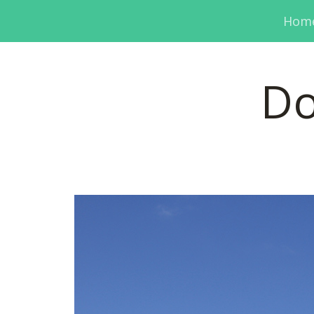
Hom
Do