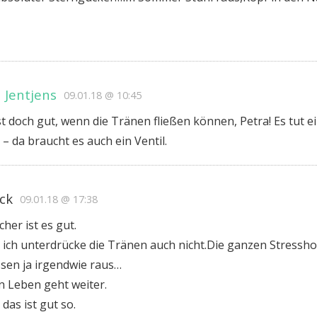
 Jentjens
09.01.18 @ 10:45
st doch gut, wenn die Tränen fließen können, Petra! Es tut e
– da braucht es auch ein Ventil.
ick
09.01.18 @ 17:38
icher ist es gut.
 ich unterdrücke die Tränen auch nicht.Die ganzen Stress
sen ja irgendwie raus…
n Leben geht weiter.
das ist gut so.