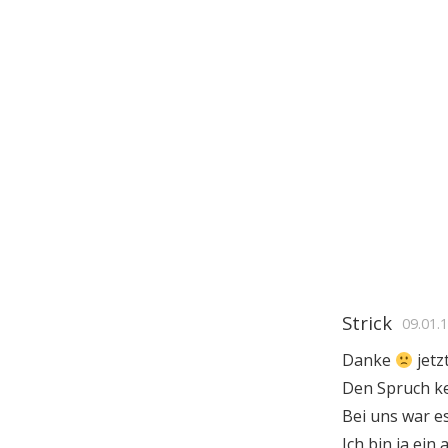
Strick
09.01.
Danke
jetz
Den Spruch ke
Bei uns war es
Ich bin ja ei