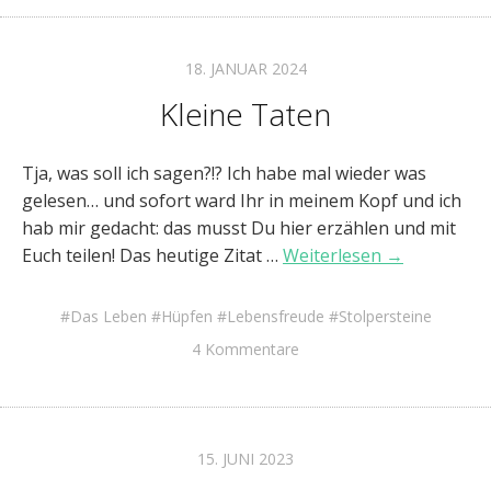
18. JANUAR 2024
Kleine Taten
Tja, was soll ich sagen?!? Ich habe mal wieder was
gelesen… und sofort ward Ihr in meinem Kopf und ich
hab mir gedacht: das musst Du hier erzählen und mit
Euch teilen! Das heutige Zitat …
Weiterlesen →
Das Leben
Hüpfen
Lebensfreude
Stolpersteine
4 Kommentare
15. JUNI 2023