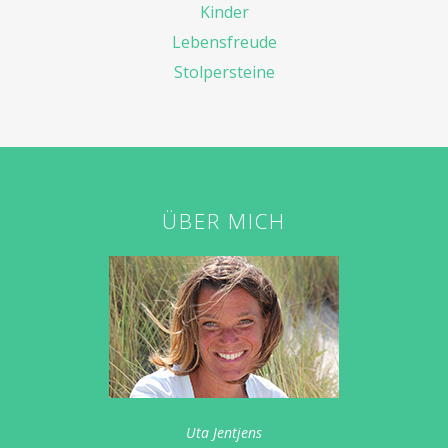
Kinder
Lebensfreude
Stolpersteine
ÜBER MICH
Uta Jentjens