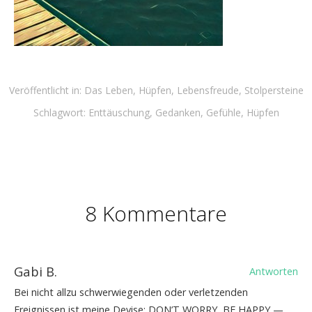
Veröffentlicht in:
Das Leben
,
Hüpfen
,
Lebensfreude
,
Stolpersteine
Schlagwort:
Enttäuschung
,
Gedanken
,
Gefühle
,
Hüpfen
8 Kommentare
Gabi B.
Antworten
Bei nicht allzu schwerwiegenden oder verletzenden
Ereignissen ist meine Devise: DON’T WORRY, BE HAPPY —