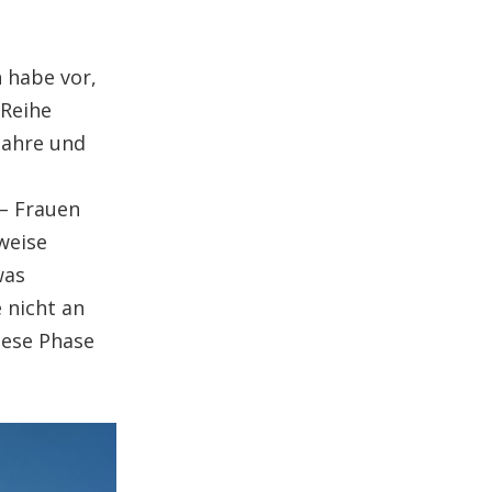
h habe vor,
Reihe
jahre und
 – Frauen
weise
was
 nicht an
iese Phase