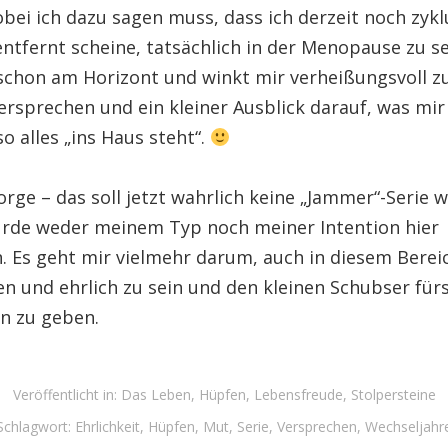
obei ich dazu sagen muss, dass ich derzeit noch zyk
ntfernt scheine, tatsächlich in der Menopause zu se
schon am Horizont und winkt mir verheißungsvoll zu 
ersprechen und ein kleiner Ausblick darauf, was mir
 alles „ins Haus steht“.
rge – das soll jetzt wahrlich keine „Jammer“-Serie 
rde weder meinem Typ noch meiner Intention hier
. Es geht mir vielmehr darum, auch in diesem Berei
n und ehrlich zu sein und den kleinen Schubser für
n zu geben.
Veröffentlicht in:
Das Leben
,
Hüpfen
,
Lebensfreude
,
Stolpersteine
Schlagwort:
Ehrlichkeit
,
Hüpfen
,
Mut
,
Serie
,
Versprechen
,
Wechseljahr