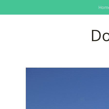
Hom
Do