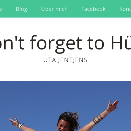
e
Blog
Über mich
Facebook
Kont
n't forget to H
UTA JENTJENS