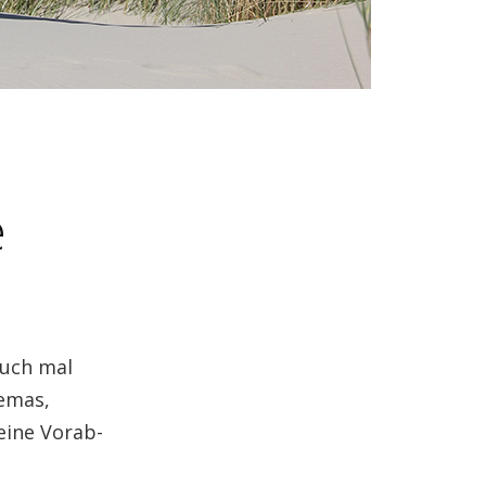
e
auch mal
hemas,
eine Vorab-