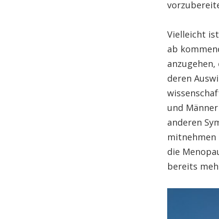
vorzubereit
Vielleicht i
ab kommende
anzugehen, d
deren Auswi
wissenschaft
und Männer 
anderen Sym
mitnehmen k
die Menopau
bereits mehr