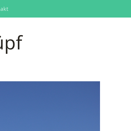
akt
üpf