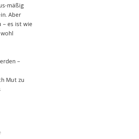
lus-mäßig
in. Aber
– es ist wie
 wohl
werden –
ch Mut zu
s
e