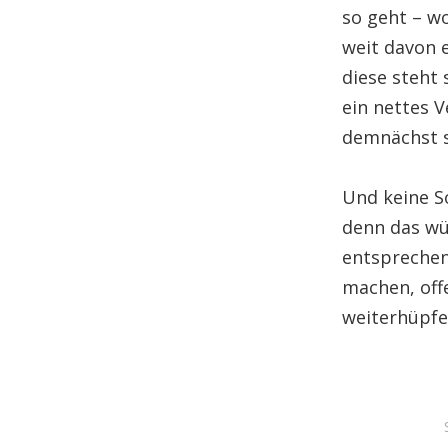
so geht – w
weit davon e
diese steht 
ein nettes V
demnächst so
Und keine So
denn das wü
entsprechen
machen, offe
weiterhüpfe