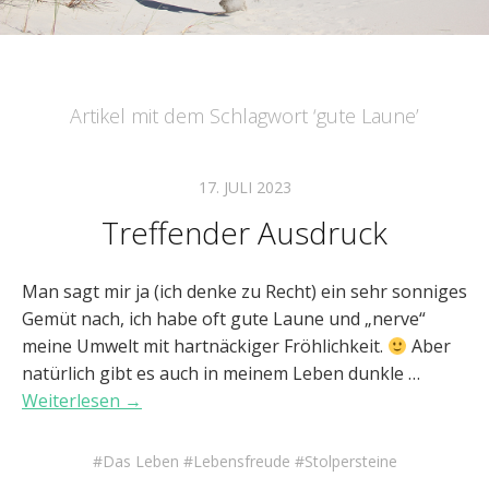
Artikel mit dem Schlagwort ‘
gute Laune
’
17. JULI 2023
Treffender Ausdruck
Man sagt mir ja (ich denke zu Recht) ein sehr sonniges
Gemüt nach, ich habe oft gute Laune und „nerve“
meine Umwelt mit hartnäckiger Fröhlichkeit.
Aber
natürlich gibt es auch in meinem Leben dunkle …
Weiterlesen →
Das Leben
Lebensfreude
Stolpersteine