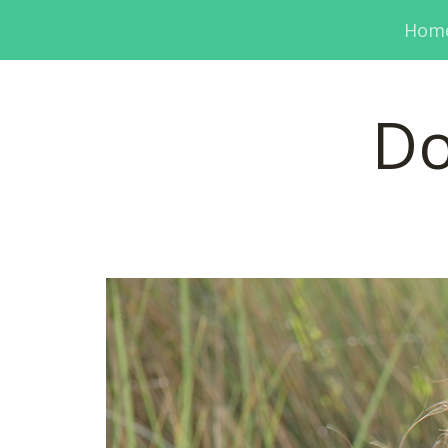
Hom
Do