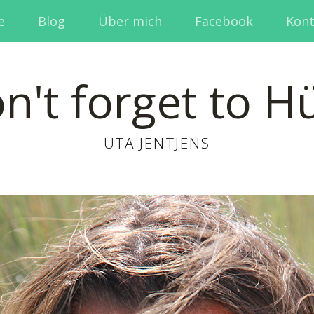
e
Blog
Über mich
Facebook
Kont
n't forget to H
UTA JENTJENS