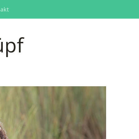
akt
üpf