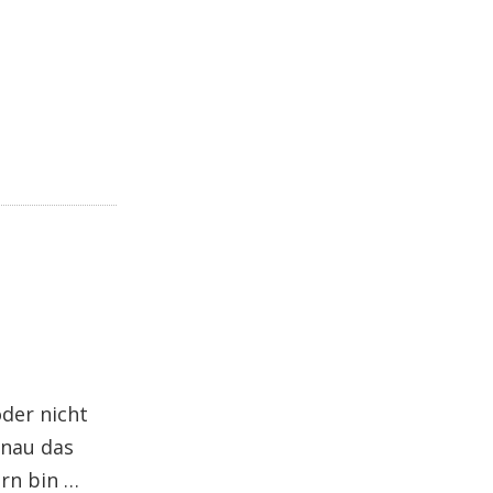
oder nicht
enau das
ern bin …