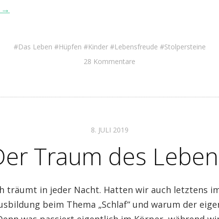
n →
Das Leben
Hüpfen
Kinder
Lebensfreude
Stolpersteine
28 Kommentare
8. JULI 2019
Der Traum des Leben
h träumt in jeder Nacht. Hatten wir auch letztens i
usbildung beim Thema „Schlaf“ und warum der eigen