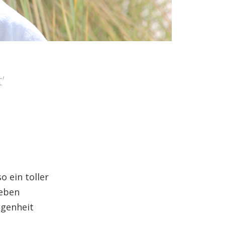
t
’
o ein toller
geben
ngenheit