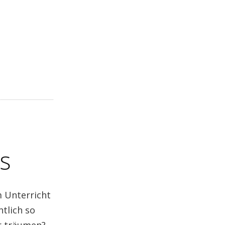
s
m Unterricht
tlich so