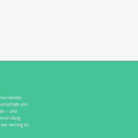
nen beiden
 unterhalb von
en – und
genen Blog
 wie wichtig es