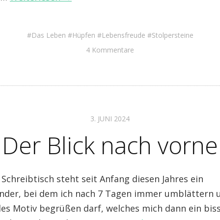
Das Leben
Hüpfen
Lebensfreude
Stolpersteine
4 Kommentare
3. JUNI 2024
Der Blick nach vorne
chreibtisch steht seit Anfang diesen Jahres ein
der, bei dem ich nach 7 Tagen immer umblättern u
lles Motiv begrüßen darf, welches mich dann ein bis