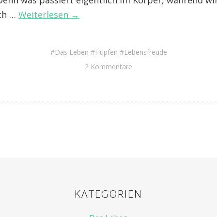
. Denn was passiert eigentlich im Körper, während w
ch …
Weiterlesen →
Das Leben
Hüpfen
Lebensfreude
2 Kommentare
KATEGORIEN